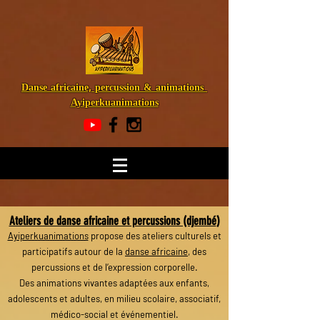
Ayi-perku animations
Danse africaine, percussion & animations
Ayiperkuanimations
Ateliers de danse africaine et percussions (djembé
)
Ayiperkuanimations
propose des ateliers culturels et
participatifs autour de la
danse africaine
, des
percussions et de l’expression corporelle.
Des animations vivantes adaptées aux enfants,
adolescents et adultes, en milieu scolaire, associatif,
médico-social et événementiel.