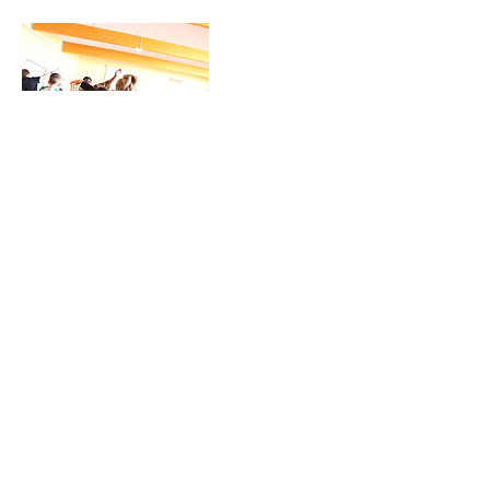
Coordonnées
+33611309029
ayiperku2012.57@gmail.com
Puttelange-aux-Lacs, Moselle, France