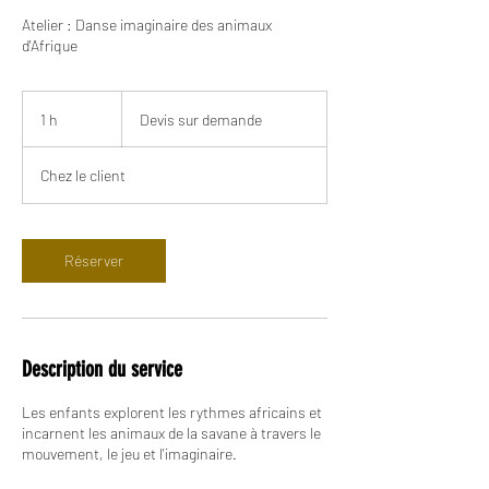
Atelier : Danse imaginaire des animaux
d'Afrique
Devis
sur
1 h
1
Devis sur demande
demande
Chez le client
Réserver
Description du service
Les enfants explorent les rythmes africains et
incarnent les animaux de la savane à travers le
mouvement, le jeu et l'imaginaire.